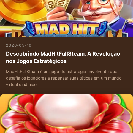
2026-05-19
Descobrindo MadHitFullSteam: A Revolução
nos Jogos Estratégicos
MadHitFullSteam é um jogo de estratégia envolvente que
desafia os jogadores a repensar suas táticas em um mundo
virtual dinâmico.