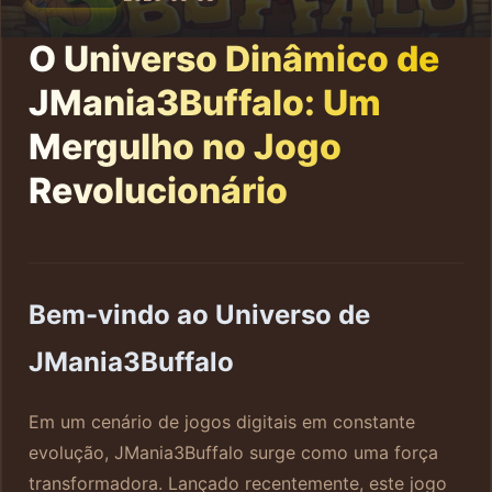
O Universo Dinâmico de
JMania3Buffalo: Um
Mergulho no Jogo
Revolucionário
Bem-vindo ao Universo de
JMania3Buffalo
Em um cenário de jogos digitais em constante
evolução, JMania3Buffalo surge como uma força
transformadora. Lançado recentemente, este jogo