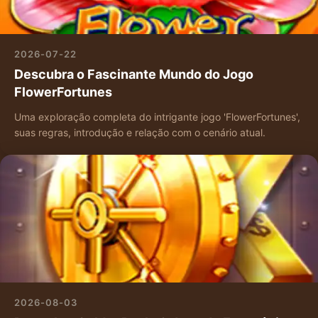
2026-07-22
Descubra o Fascinante Mundo do Jogo
FlowerFortunes
Uma exploração completa do intrigante jogo 'FlowerFortunes',
suas regras, introdução e relação com o cenário atual.
2026-08-03