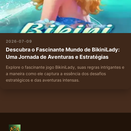
2026-07-09
Descubra o Fascinante Mundo de BikiniLady:
Uma Jornada de Aventuras e Estratégias
Explore o fascinante jogo BikiniLady, suas regras intrigantes e
a maneira como ele captura a essência dos desafios
estratégicos e das aventuras intensas.