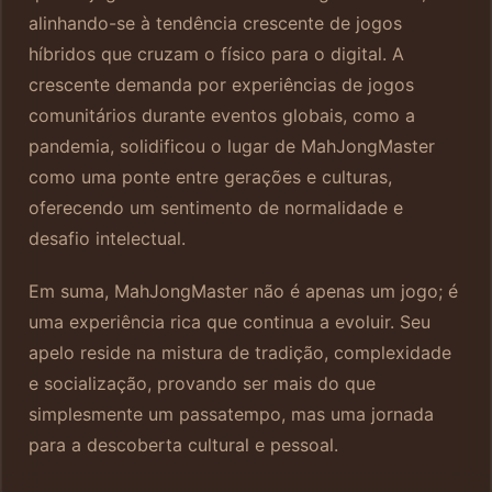
alinhando-se à tendência crescente de jogos
híbridos que cruzam o físico para o digital. A
crescente demanda por experiências de jogos
comunitários durante eventos globais, como a
pandemia, solidificou o lugar de MahJongMaster
como uma ponte entre gerações e culturas,
oferecendo um sentimento de normalidade e
desafio intelectual.
Em suma, MahJongMaster não é apenas um jogo; é
uma experiência rica que continua a evoluir. Seu
apelo reside na mistura de tradição, complexidade
e socialização, provando ser mais do que
simplesmente um passatempo, mas uma jornada
para a descoberta cultural e pessoal.