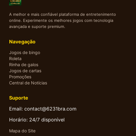
A melhor e mais confiável plataforma de entretenimento
online. Experimente os melhores jogos com tecnologia
avançada e suporte premium.
Navegação
Jogos de bingo
Roleta
Rinha de galos
Jogos de cartas
Promoções
Central de Notícias
Suporte
Email: contact@6231bra.com
Horário: 24/7 disponível
Mapa do Site