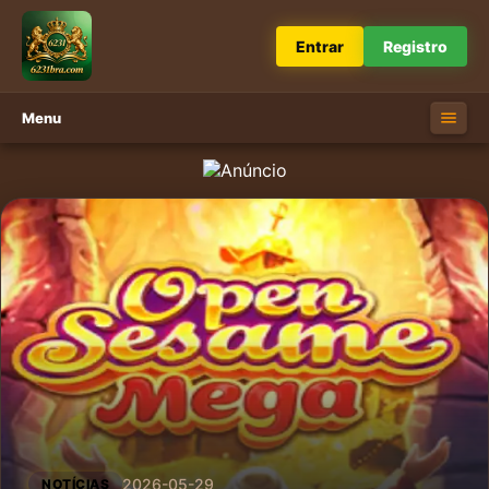
Entrar
Registro
Menu
2026-05-29
NOTÍCIAS