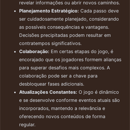
revelar informações ou abrir novos caminhos.
Planejamento Estratégico:
Cada passo deve
ser cuidadosamente planejado, considerando
as possíveis consequências e vantagens.
Decisões precipitadas podem resultar em
contratempos significativos.
Colaboração:
Em certas etapas do jogo, é
encorajado que os jogadores formem alianças
para superar desafios mais complexos. A
colaboração pode ser a chave para
desbloquear fases adicionais.
Atualizações Constantes:
O jogo é dinâmico
e se desenvolve conforme eventos atuais são
incorporados, mantendo a relevância e
oferecendo novos conteúdos de forma
regular.